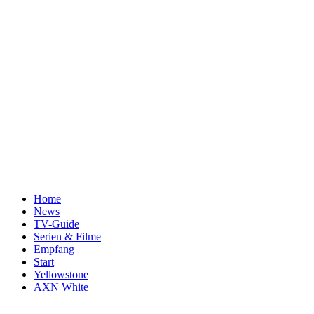
Home
News
TV-Guide
Serien & Filme
Empfang
Start
Yellowstone
AXN White