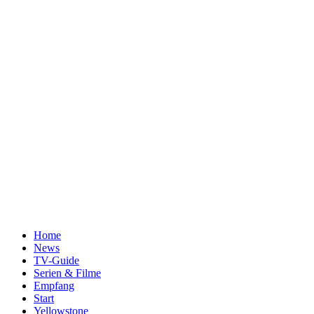
Home
News
TV-Guide
Serien & Filme
Empfang
Start
Yellowstone