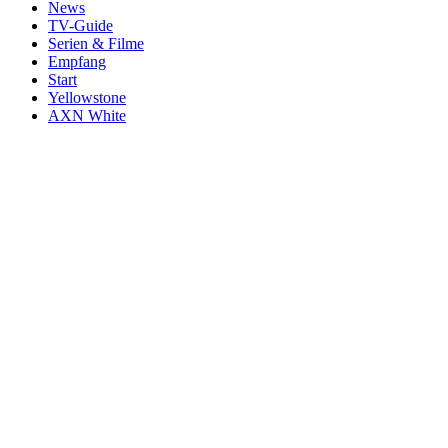
News
TV-Guide
Serien & Filme
Empfang
Start
Yellowstone
AXN White