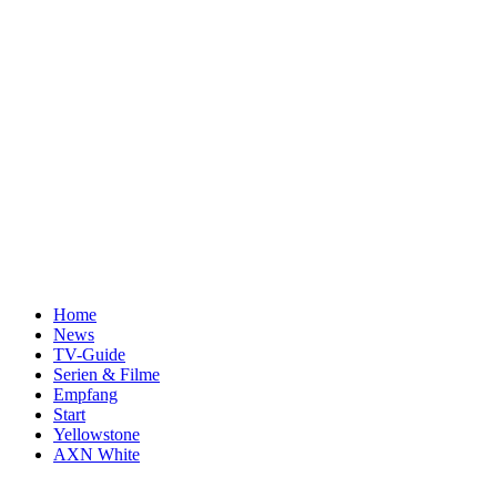
Home
News
TV-Guide
Serien & Filme
Empfang
Start
Yellowstone
AXN White