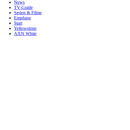
News
TV-Guide
Serien & Filme
Empfang
Start
Yellowstone
AXN White