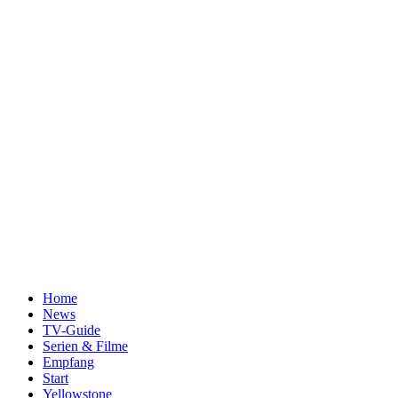
Home
News
TV-Guide
Serien & Filme
Empfang
Start
Yellowstone