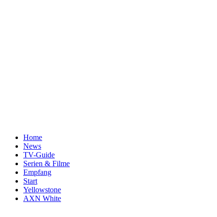
Home
News
TV-Guide
Serien & Filme
Empfang
Start
Yellowstone
AXN White