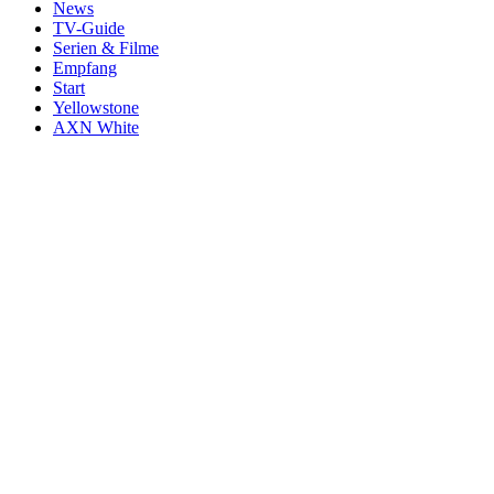
News
TV-Guide
Serien & Filme
Empfang
Start
Yellowstone
AXN White