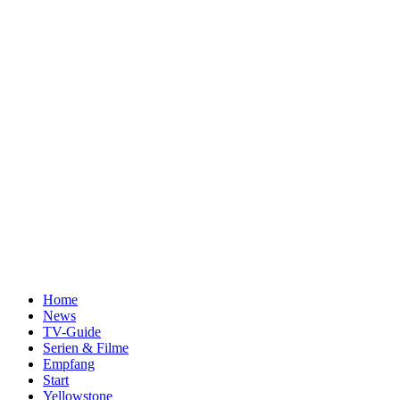
Home
News
TV-Guide
Serien & Filme
Empfang
Start
Yellowstone