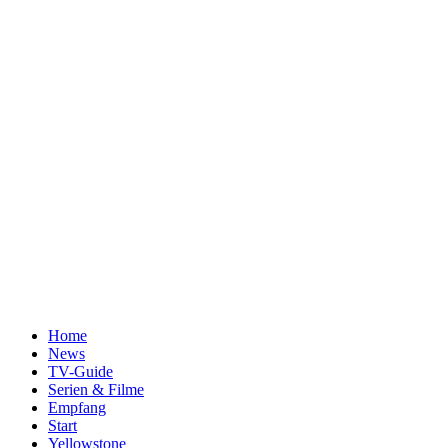
Home
News
TV-Guide
Serien & Filme
Empfang
Start
Yellowstone