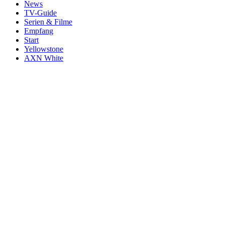
News
TV-Guide
Serien & Filme
Empfang
Start
Yellowstone
AXN White