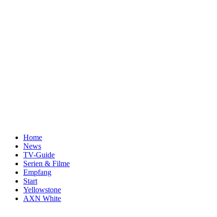
Home
News
TV-Guide
Serien & Filme
Empfang
Start
Yellowstone
AXN White