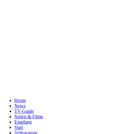
Home
News
TV-Guide
Serien & Filme
Empfang
Start
Yellowstone