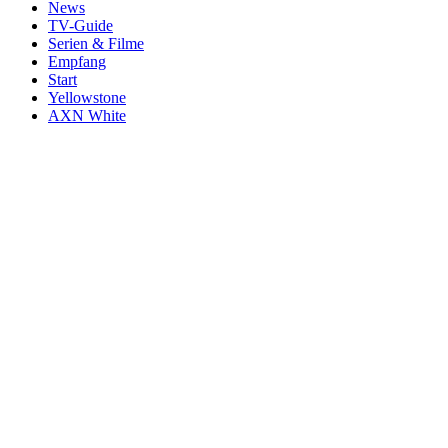
News
TV-Guide
Serien & Filme
Empfang
Start
Yellowstone
AXN White