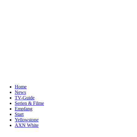
Home
News
TV-Guide
Serien & Filme
Empfang
Start
Yellowstone
AXN White