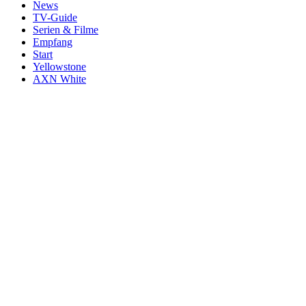
News
TV-Guide
Serien & Filme
Empfang
Start
Yellowstone
AXN White