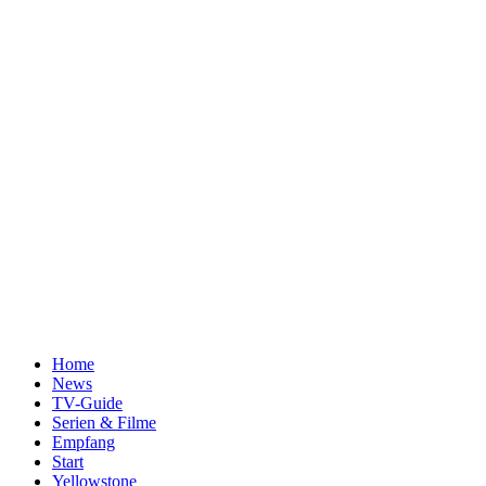
Home
News
TV-Guide
Serien & Filme
Empfang
Start
Yellowstone