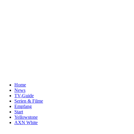
Home
News
TV-Guide
Serien & Filme
Empfang
Start
Yellowstone
AXN White