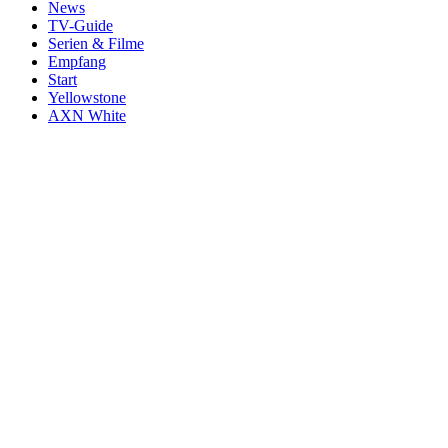
News
TV-Guide
Serien & Filme
Empfang
Start
Yellowstone
AXN White