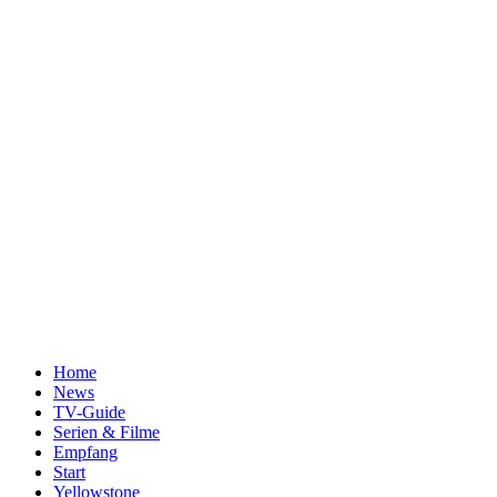
Home
News
TV-Guide
Serien & Filme
Empfang
Start
Yellowstone