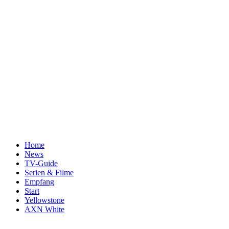
Home
News
TV-Guide
Serien & Filme
Empfang
Start
Yellowstone
AXN White