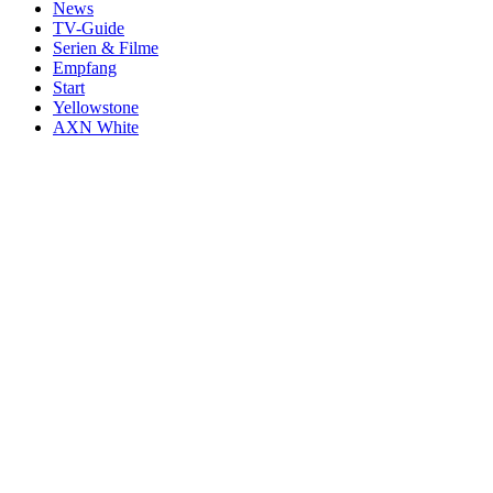
News
TV-Guide
Serien & Filme
Empfang
Start
Yellowstone
AXN White