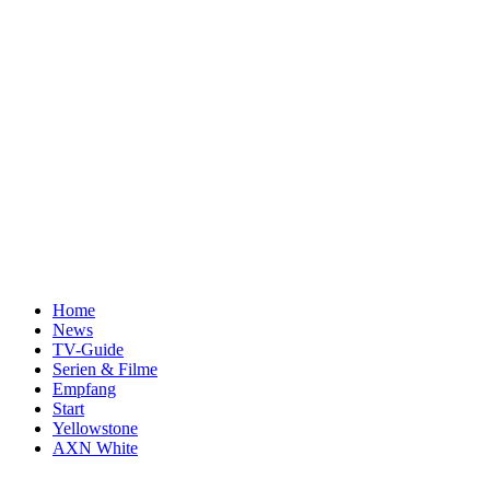
Home
News
TV-Guide
Serien & Filme
Empfang
Start
Yellowstone
AXN White