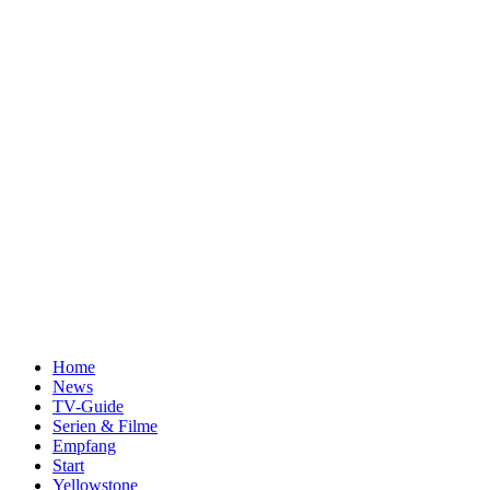
Home
News
TV-Guide
Serien & Filme
Empfang
Start
Yellowstone