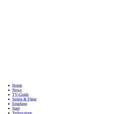
Home
News
TV-Guide
Serien & Filme
Empfang
Start
Yellowstone