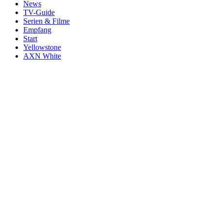
News
TV-Guide
Serien & Filme
Empfang
Start
Yellowstone
AXN White