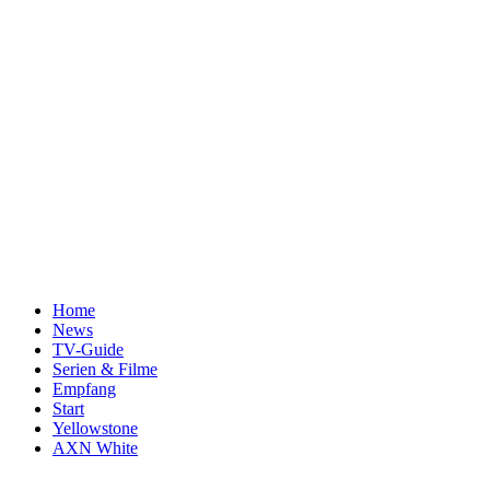
Home
News
TV-Guide
Serien & Filme
Empfang
Start
Yellowstone
AXN White