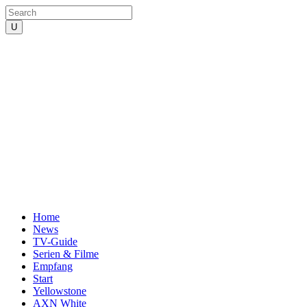
Home
News
TV-Guide
Serien & Filme
Empfang
Start
Yellowstone
AXN White