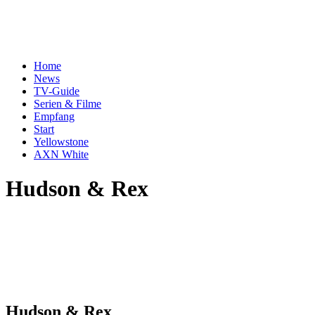
Home
News
TV-Guide
Serien & Filme
Empfang
Start
Yellowstone
AXN White
Hudson & Rex
Hudson & Rex