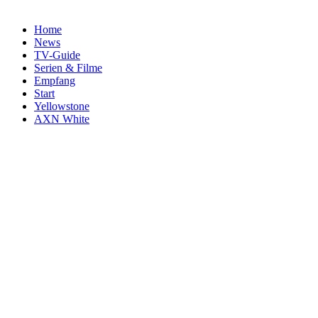
Home
News
TV-Guide
Serien & Filme
Empfang
Start
Yellowstone
AXN White