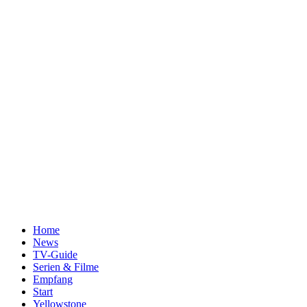
Home
News
TV-Guide
Serien & Filme
Empfang
Start
Yellowstone