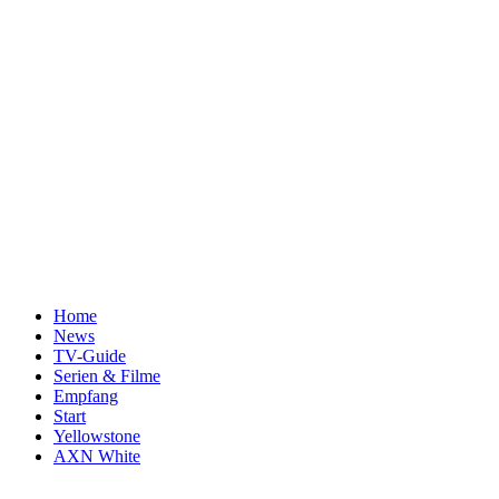
Home
News
TV-Guide
Serien & Filme
Empfang
Start
Yellowstone
AXN White