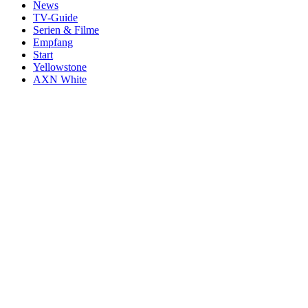
News
TV-Guide
Serien & Filme
Empfang
Start
Yellowstone
AXN White