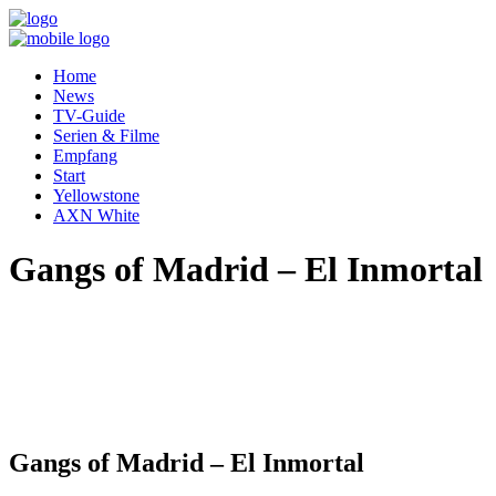
Home
News
TV-Guide
Serien & Filme
Empfang
Start
Yellowstone
AXN White
Gangs of Madrid – El Inmortal
Gangs of Madrid – El Inmortal