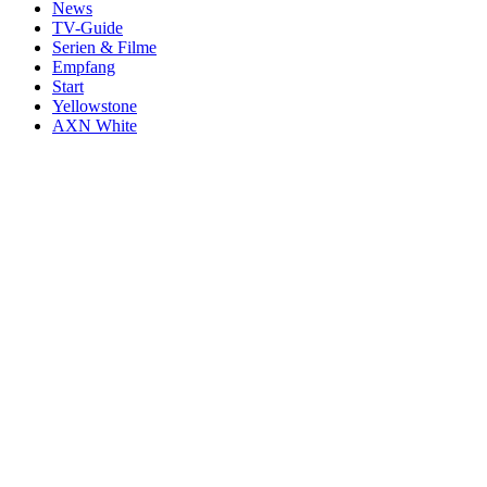
News
TV-Guide
Serien & Filme
Empfang
Start
Yellowstone
AXN White