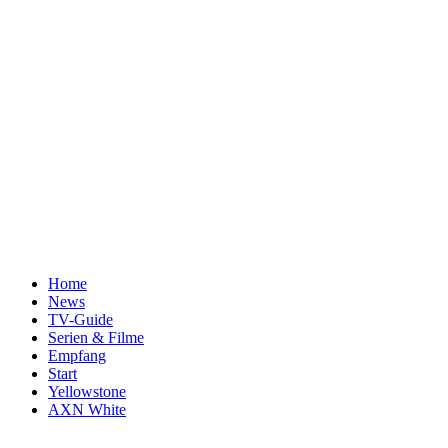
Home
News
TV-Guide
Serien & Filme
Empfang
Start
Yellowstone
AXN White