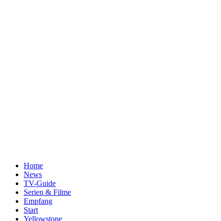
Home
News
TV-Guide
Serien & Filme
Empfang
Start
Yellowstone