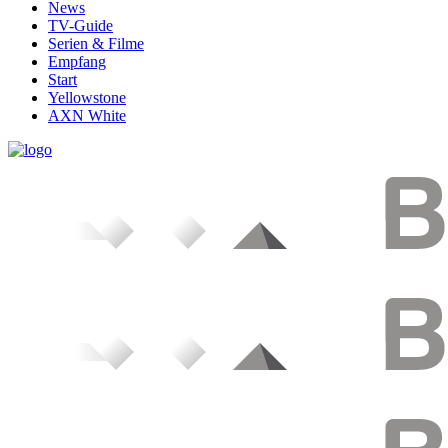
News
TV-Guide
Serien & Filme
Empfang
Start
Yellowstone
AXN White