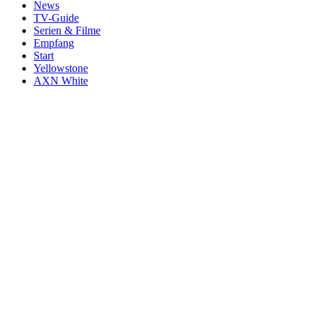
News
TV-Guide
Serien & Filme
Empfang
Start
Yellowstone
AXN White