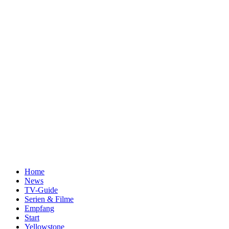
Home
News
TV-Guide
Serien & Filme
Empfang
Start
Yellowstone