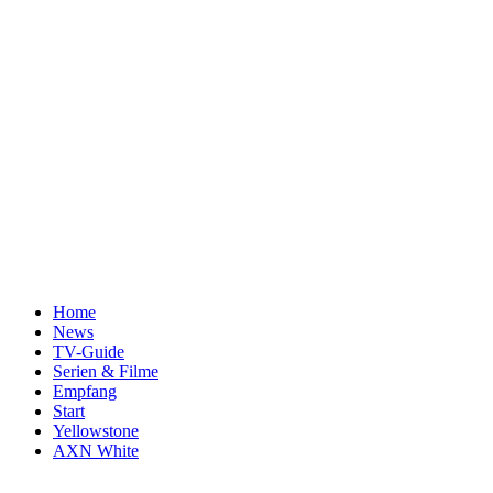
Home
News
TV-Guide
Serien & Filme
Empfang
Start
Yellowstone
AXN White