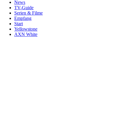
News
TV-Guide
Serien & Filme
Empfang
Start
Yellowstone
AXN White