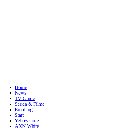
Home
News
TV-Guide
Serien & Filme
Empfang
Start
Yellowstone
AXN White