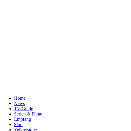
Home
News
TV-Guide
Serien & Filme
Empfang
Start
Yellowstone