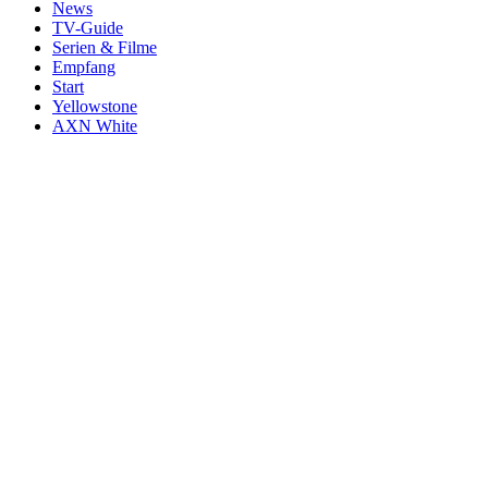
News
TV-Guide
Serien & Filme
Empfang
Start
Yellowstone
AXN White