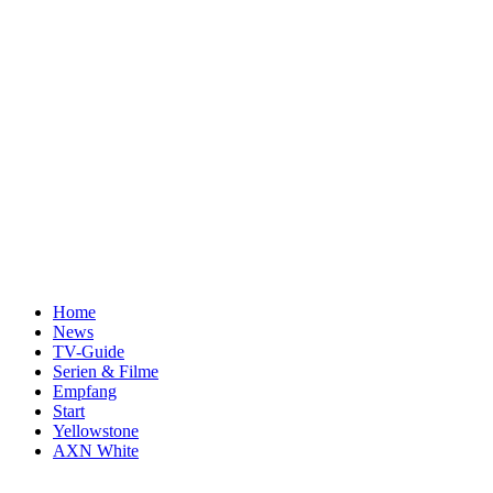
Home
News
TV-Guide
Serien & Filme
Empfang
Start
Yellowstone
AXN White