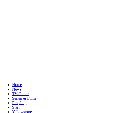
Home
News
TV-Guide
Serien & Filme
Empfang
Start
Yellowstone