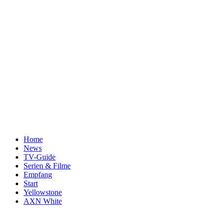
Home
News
TV-Guide
Serien & Filme
Empfang
Start
Yellowstone
AXN White