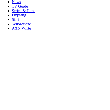
News
TV-Guide
Serien & Filme
Empfang
Start
Yellowstone
AXN White