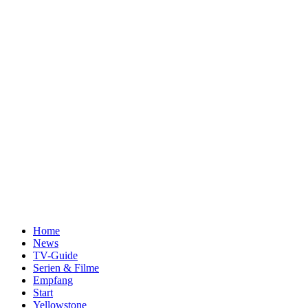
Home
News
TV-Guide
Serien & Filme
Empfang
Start
Yellowstone