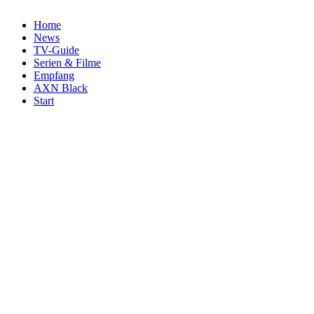
Home
News
TV-Guide
Serien & Filme
Empfang
AXN Black
Start