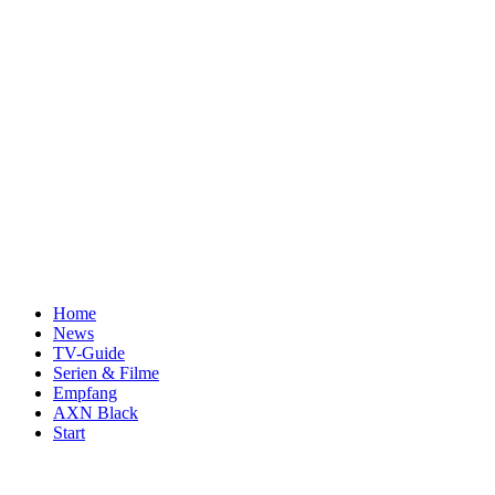
Home
News
TV-Guide
Serien & Filme
Empfang
AXN Black
Start