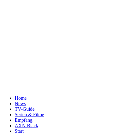
Home
News
TV-Guide
Serien & Filme
Empfang
AXN Black
Start