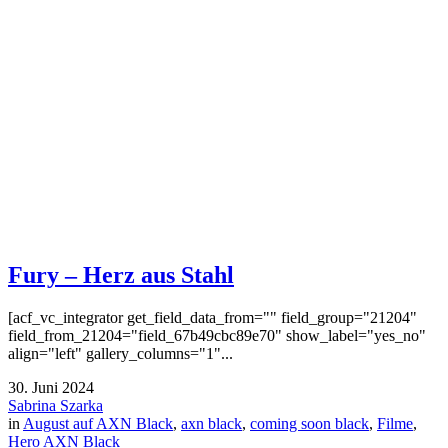
Fury – Herz aus Stahl
[acf_vc_integrator get_field_data_from="" field_group="21204"
field_from_21204="field_67b49cbc89e70" show_label="yes_no"
align="left" gallery_columns="1"...
30. Juni 2024
Sabrina Szarka
in
August auf AXN Black
,
axn black
,
coming soon black
,
Filme
,
Hero AXN Black