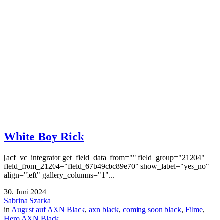
White Boy Rick
[acf_vc_integrator get_field_data_from="" field_group="21204"
field_from_21204="field_67b49cbc89e70" show_label="yes_no"
align="left" gallery_columns="1"...
30. Juni 2024
Sabrina Szarka
in
August auf AXN Black
,
axn black
,
coming soon black
,
Filme
,
Hero AXN Black