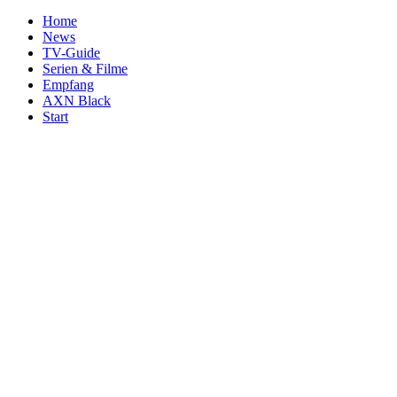
Home
News
TV-Guide
Serien & Filme
Empfang
AXN Black
Start