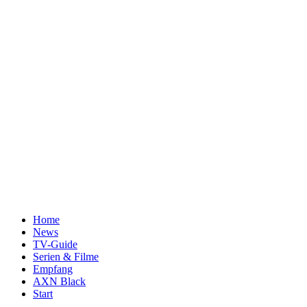
Home
News
TV-Guide
Serien & Filme
Empfang
AXN Black
Start