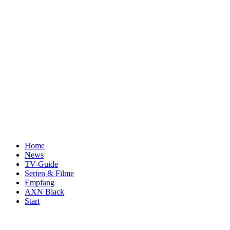
Home
News
TV-Guide
Serien & Filme
Empfang
AXN Black
Start