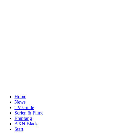
Home
News
TV-Guide
Serien & Filme
Empfang
AXN Black
Start