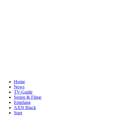
Home
News
TV-Guide
Serien & Filme
Empfang
AXN Black
Start