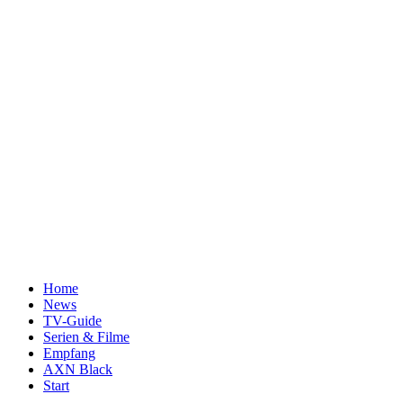
Home
News
TV-Guide
Serien & Filme
Empfang
AXN Black
Start