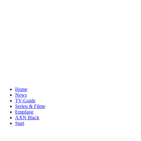
Home
News
TV-Guide
Serien & Filme
Empfang
AXN Black
Start