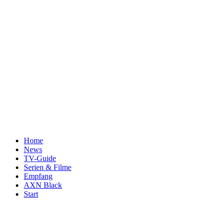
Home
News
TV-Guide
Serien & Filme
Empfang
AXN Black
Start