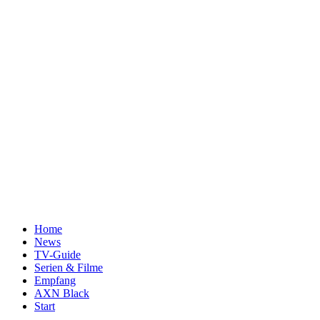
Home
News
TV-Guide
Serien & Filme
Empfang
AXN Black
Start