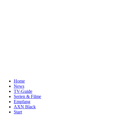
Home
News
TV-Guide
Serien & Filme
Empfang
AXN Black
Start