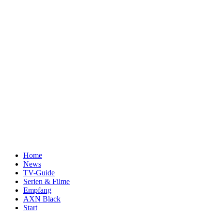
Home
News
TV-Guide
Serien & Filme
Empfang
AXN Black
Start