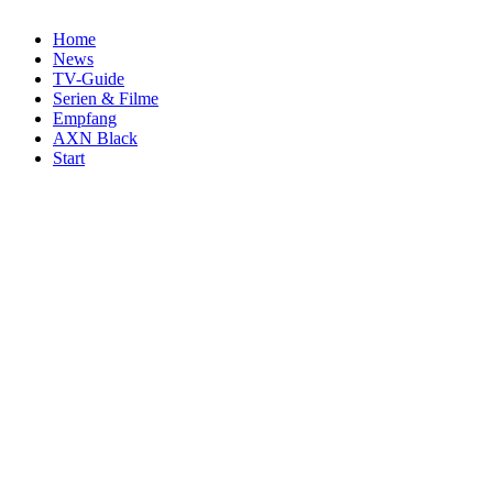
Home
News
TV-Guide
Serien & Filme
Empfang
AXN Black
Start