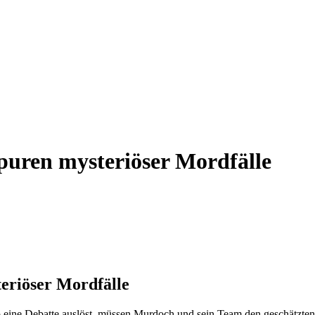
puren mysteriöser Mordfälle
eriöser Mordfälle
eine Debatte auslöst, müssen Murdoch und sein Team den geschätzten a