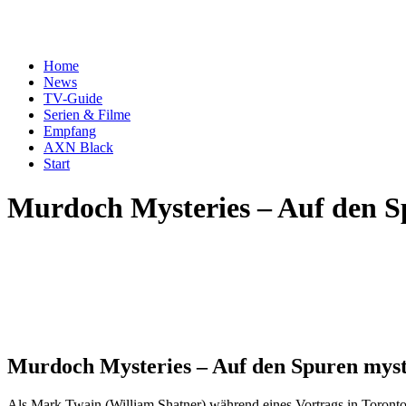
Home
News
TV-Guide
Serien & Filme
Empfang
AXN Black
Start
Murdoch Mysteries – Auf den S
Murdoch Mysteries – Auf den Spuren myst
Als Mark Twain (William Shatner) während eines Vortrags in Toronto 