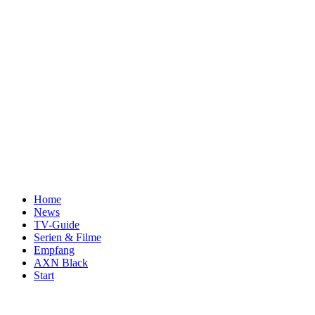
Home
News
TV-Guide
Serien & Filme
Empfang
AXN Black
Start