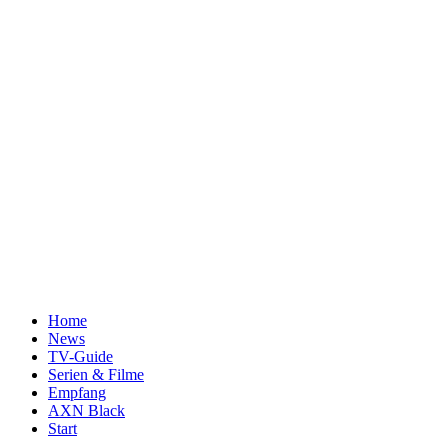
Home
News
TV-Guide
Serien & Filme
Empfang
AXN Black
Start