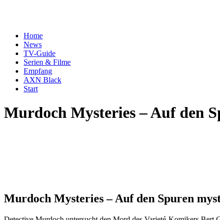
Home
News
TV-Guide
Serien & Filme
Empfang
AXN Black
Start
Murdoch Mysteries – Auf den S
Murdoch Mysteries – Auf den Spuren myst
Detective Murdoch untersucht den Mord des Varieté-Komikers Bert Grad