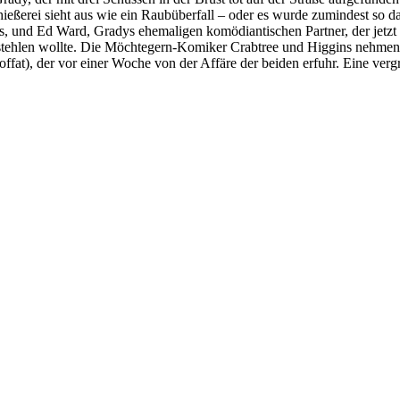
eßerei sieht aus wie ein Raubüberfall – oder es wurde zumindest so da
 und Ed Ward, Gradys ehemaligen komödiantischen Partner, der jetzt all
tehlen wollte. Die Möchtegern-Komiker Crabtree und Higgins nehmen ve
ffat), der vor einer Woche von der Affäre der beiden erfuhr. Eine ve