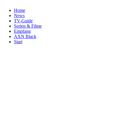
Home
News
TV-Guide
Serien & Filme
Empfang
AXN Black
Start