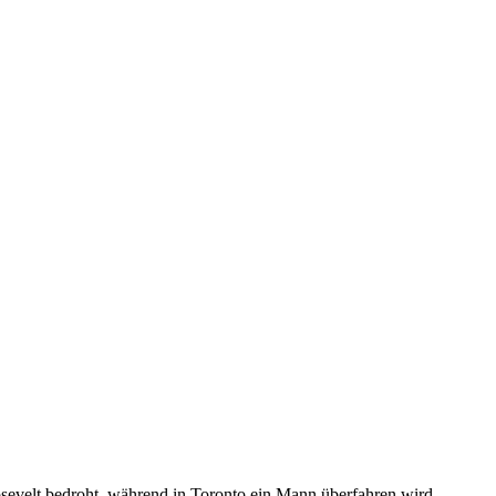
evelt bedroht, während in Toronto ein Mann überfahren wird.