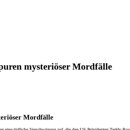
puren mysteriöser Mordfälle
eriöser Mordfälle
 eine tödliche Verschwörung auf, die den US-Präsidenten Teddy Roos