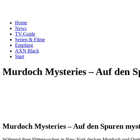
Home
News
TV-Guide
Serien & Filme
Empfang
AXN Black
Start
Murdoch Mysteries – Auf den S
Murdoch Mysteries – Auf den Spuren myst
Während ihrer Flitterwochen in New York decken Murdoch und Ogden