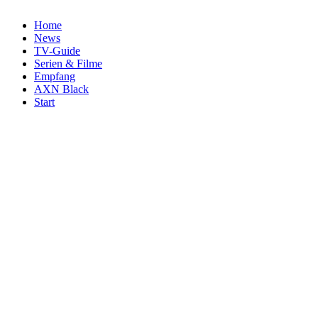
Home
News
TV-Guide
Serien & Filme
Empfang
AXN Black
Start