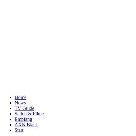
Home
News
TV-Guide
Serien & Filme
Empfang
AXN Black
Start