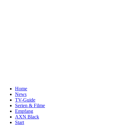
Home
News
TV-Guide
Serien & Filme
Empfang
AXN Black
Start