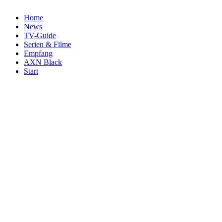
Home
News
TV-Guide
Serien & Filme
Empfang
AXN Black
Start