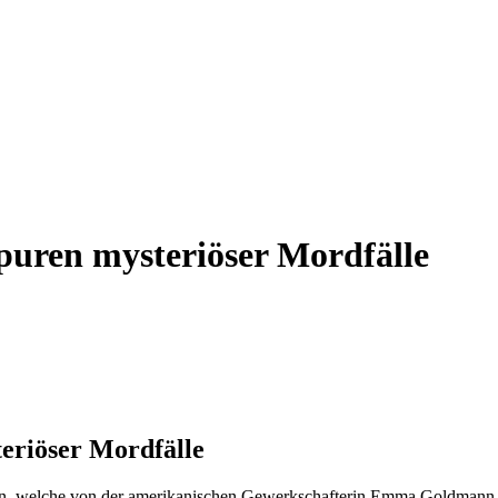
puren mysteriöser Mordfälle
eriöser Mordfälle
ten, welche von der amerikanischen Gewerkschafterin Emma Goldmann 