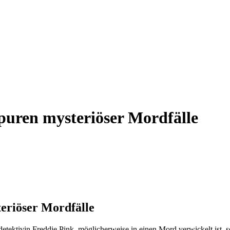
puren mysteriöser Mordfälle
eriöser Mordfälle
tektivin Freddie Pink, möglicherweise in einen Mord verwickelt ist, se