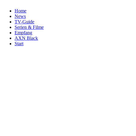
Home
News
TV-Guide
Serien & Filme
Empfang
AXN Black
Start