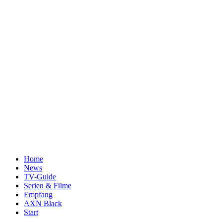
Home
News
TV-Guide
Serien & Filme
Empfang
AXN Black
Start