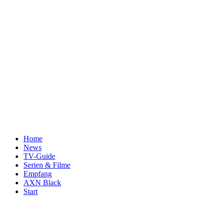
Home
News
TV-Guide
Serien & Filme
Empfang
AXN Black
Start