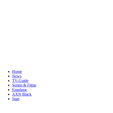
Home
News
TV-Guide
Serien & Filme
Empfang
AXN Black
Start