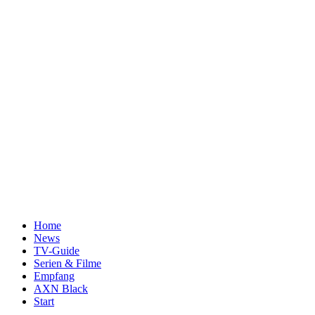
Home
News
TV-Guide
Serien & Filme
Empfang
AXN Black
Start