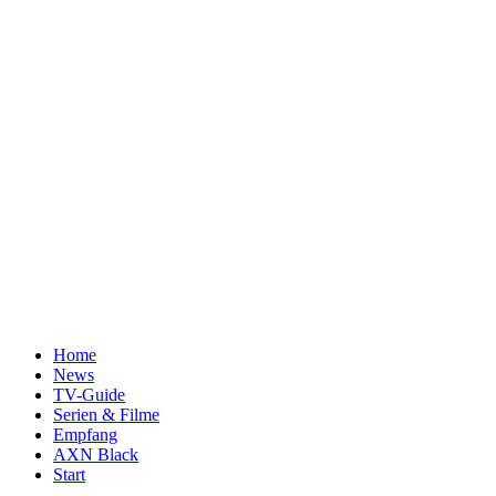
Home
News
TV-Guide
Serien & Filme
Empfang
AXN Black
Start