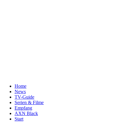
Home
News
TV-Guide
Serien & Filme
Empfang
AXN Black
Start