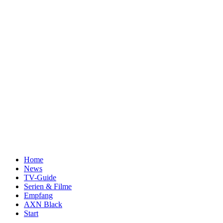
Home
News
TV-Guide
Serien & Filme
Empfang
AXN Black
Start