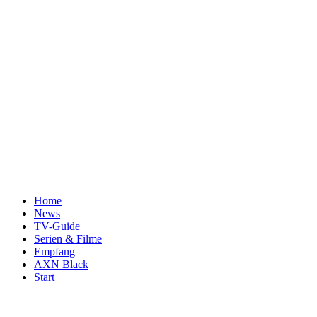
Home
News
TV-Guide
Serien & Filme
Empfang
AXN Black
Start