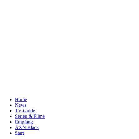
Home
News
TV-Guide
Serien & Filme
Empfang
AXN Black
Start