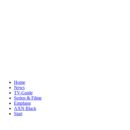
Home
News
TV-Guide
Serien & Filme
Empfang
AXN Black
Start