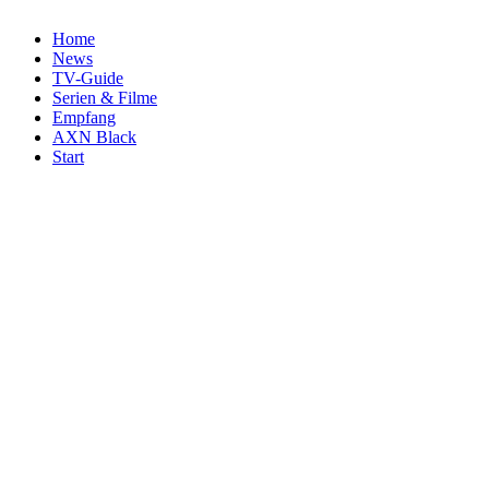
Home
News
TV-Guide
Serien & Filme
Empfang
AXN Black
Start