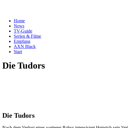
Home
News
TV-Guide
Serien & Filme
Empfang
AXN Black
Start
Die Tudors
Die Tudors
Nach dem Verlust eines weiteren Babys intensiviert Heinrich sein V