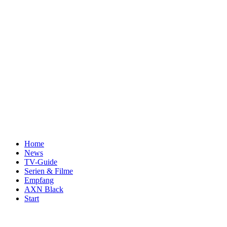
Home
News
TV-Guide
Serien & Filme
Empfang
AXN Black
Start