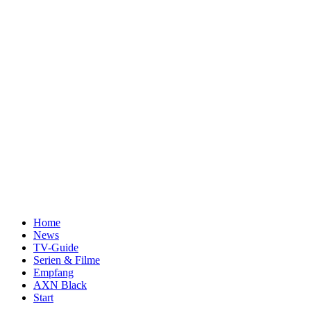
Home
News
TV-Guide
Serien & Filme
Empfang
AXN Black
Start