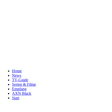
Home
News
TV-Guide
Serien & Filme
Empfang
AXN Black
Start