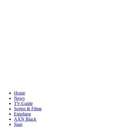
Home
News
TV-Guide
Serien & Filme
Empfang
AXN Black
Start