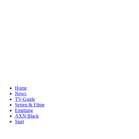
Home
News
TV-Guide
Serien & Filme
Empfang
AXN Black
Start