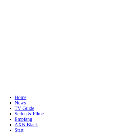
Home
News
TV-Guide
Serien & Filme
Empfang
AXN Black
Start