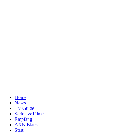
Home
News
TV-Guide
Serien & Filme
Empfang
AXN Black
Start