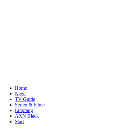
Home
News
TV-Guide
Serien & Filme
Empfang
AXN Black
Start