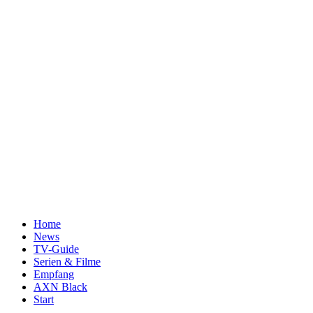
Home
News
TV-Guide
Serien & Filme
Empfang
AXN Black
Start