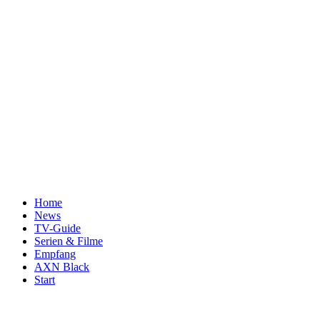
Home
News
TV-Guide
Serien & Filme
Empfang
AXN Black
Start