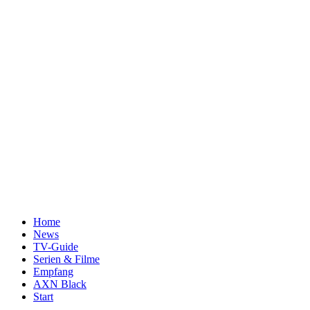
Home
News
TV-Guide
Serien & Filme
Empfang
AXN Black
Start