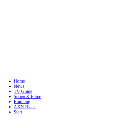
Home
News
TV-Guide
Serien & Filme
Empfang
AXN Black
Start