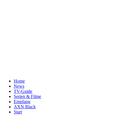
Home
News
TV-Guide
Serien & Filme
Empfang
AXN Black
Start