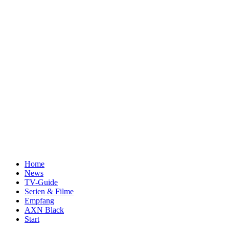
Home
News
TV-Guide
Serien & Filme
Empfang
AXN Black
Start