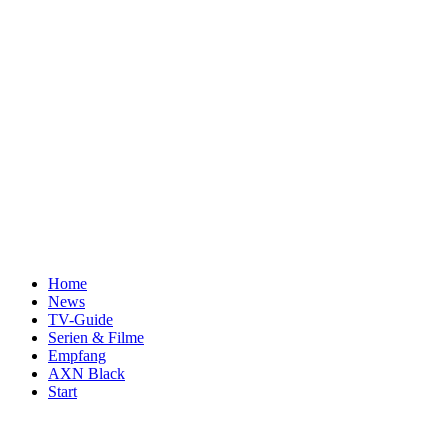
Home
News
TV-Guide
Serien & Filme
Empfang
AXN Black
Start