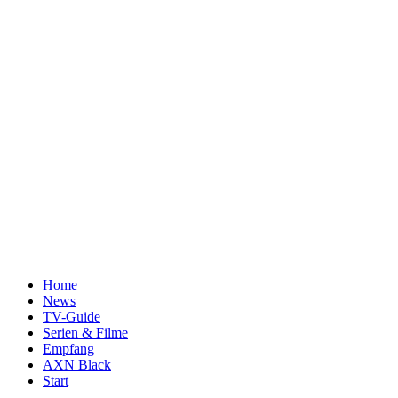
Home
News
TV-Guide
Serien & Filme
Empfang
AXN Black
Start