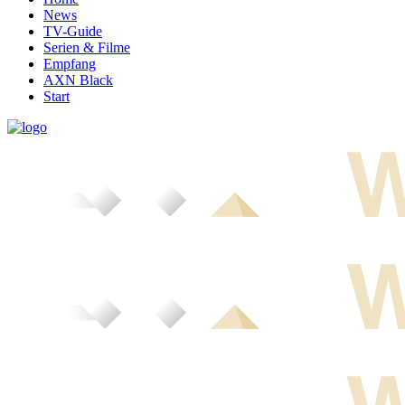
News
TV-Guide
Serien & Filme
Empfang
AXN Black
Start