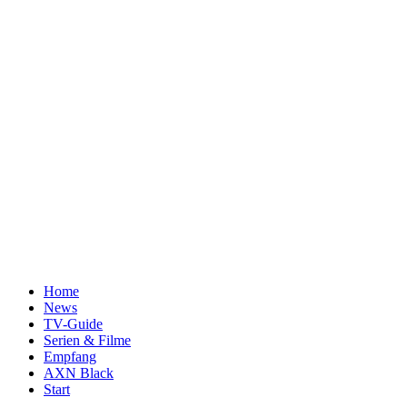
Home
News
TV-Guide
Serien & Filme
Empfang
AXN Black
Start