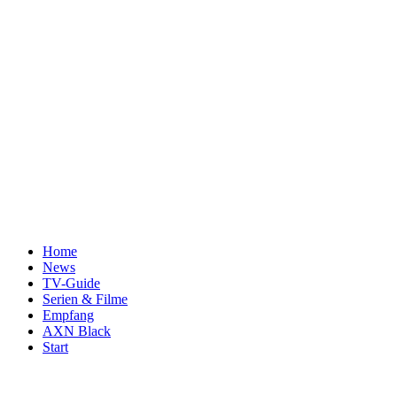
Home
News
TV-Guide
Serien & Filme
Empfang
AXN Black
Start